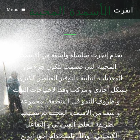
انفرت
الأسمدة المحببة
Menu
تقدم إنفرت سلسلة واسعة من الأسمدة
المحببة التي صممت لتكون جزء من
المغذيات النباتية ، لتوفير العناصر الكبرى
بشكل أحادي و مركب وفقا لاحتياجات النبات
و ظروف النمو في المنطقة . مجموعة
واسعة من الأسمدة المحببة تم تصنيعها
بطريقة الخلط الفيزيائي و التفاعل
الكيميائي ، وذلك باستخدام أجود انواع