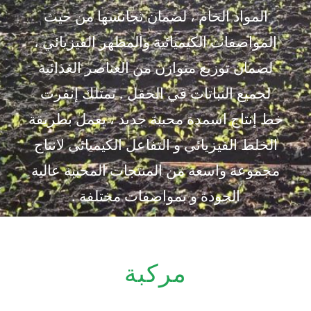
المواد الخام ، لضمان تجانسها من حيث
المواصفات الكيميائية والمظهر الفيزيائي ،
لضمان توزيع متوازن من العناصر الغذائية
لجميع النباتات في الحقل . تمتلك إنفرت
خط إنتاج اسمدة محببة جديد ، يعمل بطريقة
الخلط الفيزيائي و التفاعل الكيميائي لانتاج
مجموعة واسعة من المنتجات المحببة عالية
الجودة و بمواصفات مختلفة .
مركبة