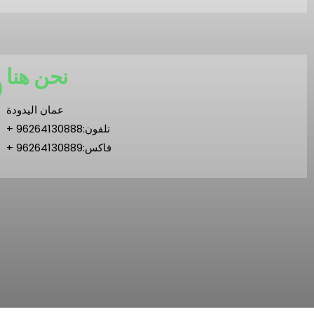
نحن هنا
عمان اليدودة
تلفون:96264130888 +
فاكس:96264130889 +